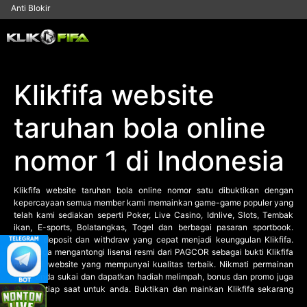
Anti Blokir
Tangkas
ROMO
Tembak Ikan
Klikfifa website
ARCADE
taruhan bola online
nomor 1 di Indonesia
Promosi
Referral
Klikfifa
website taruhan bola online nomor satu dibuktikan dengan
kepercayaan semua member kami memainkan game-game populer yang
VIP
telah kami sediakan seperti Poker, Live Casino, Idnlive, Slots, Tembak
Member
ikan, E-sports, Bolatangkas, Togel dan berbagai pasaran sportbook.
Proses deposit dan withdraw yang cepat menjadi keunggulan Klikfifa.
Lainnya
Kami juga mengantongi lisensi resmi dari PAGCOR sebagai bukti Klikfifa
menjadi website yang mempunyai kualitas terbaik. Nikmati permainan
VERSI DESKTOP
yang anda sukai dan dapatkan hadiah melimpah, bonus dan promo juga
hadir setiap saat untuk anda. Buktikan dan mainkan Klikfifa sekarang
juga.