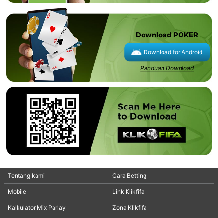
ROMO
Live Casino
Download POKER
Download for Android
Poker
Panduan Download
ROMO
Slots
IDN Live
Togel
ROMO
Tentang kami
Cara Betting
Mobile
Link Klikfifa
Elottery
Kalkulator Mix Parlay
Zona Klikfifa